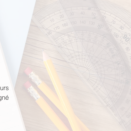
urs
igné