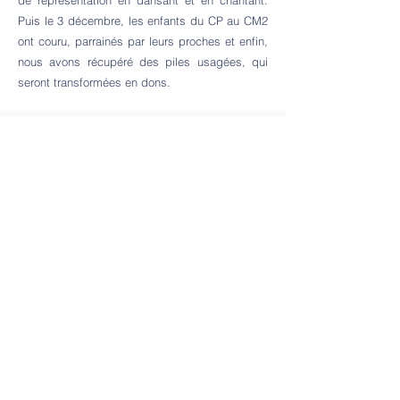
de représentation en dansant et en chantant.
Puis le 3 décembre, les enfants du CP au CM2
ont couru, parrainés par leurs proches et enfin,
nous avons récupéré des piles usagées, qui
seront transformées en dons.
Les commémorations du 11 novembre
Le rendez-vous est désormais devenu une
habitude. Les enfants de l’école ont
répondu présent à l’invitation en ce matin
du 11 novembre. Ils ont lu un texte qui avait
été préparé en classe et ont chanté le
chant de partisans. Puis, face au
monument aux morts, après avoir déposé
des fleurs, ils ont repris La Marseillaise.
Très beau moment de partage entre passé
et futur, occasion d’un passage de relai à la
génération suivante pour ne pas oublier
ceux qui ont combattu pour notre liberté.